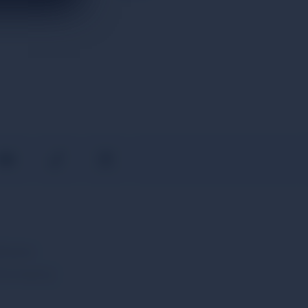
nutzer-
ssystems,
Dates
Company