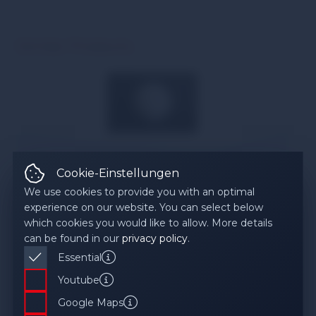
Similar Products
NESTLE scanning sphere with
Cookie-Einstellungen
magnetic base Ø145 mm, thread M8
We use cookies to provide you with an optimal
experience on our website. You can select below
which cookies you would like to allow. More details
can be found in our
privacy policy
.
Essential
Youtube
Request
Zweck
Google Maps