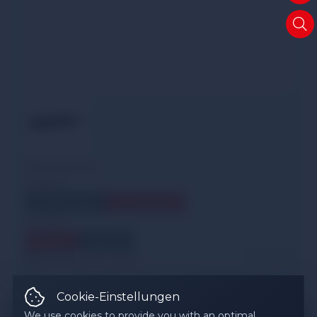
Variants
Variant
instrument
accessories
Length
35 cm
50 cm
Technical Data
Product Number (PID)
17900000
Cookie-Einstellungen
We use cookies to provide you with an optimal