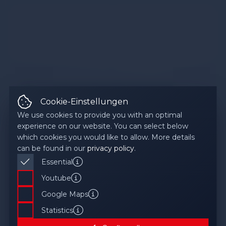
NESTLE plummet pole aluminum,
telescopic pole including adaptation
Cookie-Einstellungen
We use cookies to provide you with an optimal
experience on our website. You can select below
which cookies you would like to allow. More details
Similar Products
can be found in our
privacy policy
.
Essential
Youtube
Zweck
Google Maps
Request
Speicherung der Cookie-Einstellungen, Speichern
Zweck
Statistics
der Login-Session, Sitzungs-Session
Diese Datenverarbeitung wird von YouTube
Zweck
Product Name
PID
GTIN
Properties