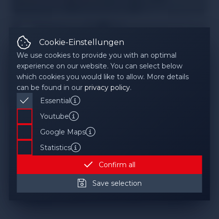
GEOMAX Zone 60DG
Cookie-Einstellungen
We use cookies to provide you with an optimal
experience on our website. You can select below
which cookies you would like to allow. More details
can be found in our
privacy policy
.
GEOMAX Zone 60HG
Essential
Youtube
Request
Zweck
Google Maps
Speicherung der Cookie-Einstellungen, Speichern
Product Name
PID
GTIN
Properties
Zweck
Statistics
der Login-Session, Sitzungs-Session
Diese Datenverarbeitung wird von YouTube
Zweck
Confirm all
Daten
durchgeführt, um die Funktionalität des Players
Darstellung der Händlerübersicht mithilfe des
Zweck
zu gewährleisten.
Akzeptierte bzw. abgelehnte Cookie-Kategorien.
Save selection
Kartendienstes von Google.
GEOMAX Zone75 DG
Wir erfassen Nutzerstatistiken über Ihre
Login-Daten.
Daten
Daten
Websiteaktivitäten um unsere Website weiter
Anbieter
Geräteinformationen, IP-Adresse, Zugriffsquelle,
auf Ihre Bedürfnisse anzupassen.
Datum und Uhrzeit des Besuchs, Standort, IP-